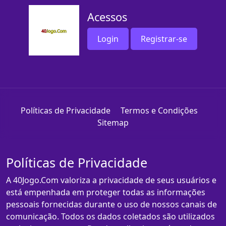
Acessos
Login
Registrar-se
Políticas de Privacidade
Termos e Condições
Sitemap
Políticas de Privacidade
A 40Jogo.Com valoriza a privacidade de seus usuários e
está empenhada em proteger todas as informações
pessoais fornecidas durante o uso de nossos canais de
comunicação. Todos os dados coletados são utilizados