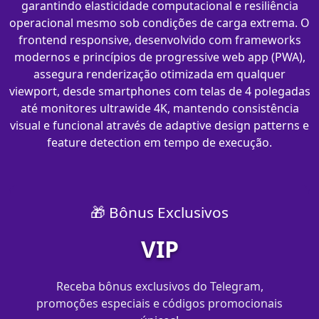
garantindo elasticidade computacional e resiliência
operacional mesmo sob condições de carga extrema. O
frontend responsive, desenvolvido com frameworks
modernos e princípios de progressive web app (PWA),
assegura renderização otimizada em qualquer
viewport, desde smartphones com telas de 4 polegadas
até monitores ultrawide 4K, mantendo consistência
visual e funcional através de adaptive design patterns e
feature detection em tempo de execução.
🎁 Bônus Exclusivos
VIP
Receba bônus exclusivos do Telegram,
promoções especiais e códigos promocionais