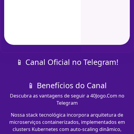
📱 Canal Oficial no Telegram!
📱 Benefícios do Canal
Descubra as vantagens de seguir a 40Jogo.Com no
Telegram
Nossa stack tecnológica incorpora arquitetura de
microserviços containerizados, implementados em
clusters Kubernetes com auto-scaling dinâmico,