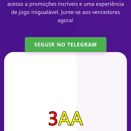
acesso a promoções incríveis e uma experiência
de jogo inigualável. Junte-se aos vencedores
agora!
SEGUIR NO TELEGRAM