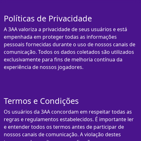
Políticas de Privacidade
A 3AA valoriza a privacidade de seus usuários e está
empenhada em proteger todas as informações
pessoais fornecidas durante o uso de nossos canais de
comunicação. Todos os dados coletados são utilizados
exclusivamente para fins de melhoria contínua da
experiência de nossos jogadores.
Termos e Condições
Os usuários da 3AA concordam em respeitar todas as
regras e regulamentos estabelecidos. É importante ler
e entender todos os termos antes de participar de
nossos canais de comunicação. A violação destes