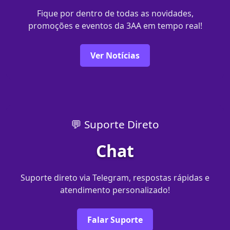
Fique por dentro de todas as novidades,
promoções e eventos da 3AA em tempo real!
Ver Notícias
💬 Suporte Direto
Chat
Suporte direto via Telegram, respostas rápidas e
atendimento personalizado!
Falar Suporte