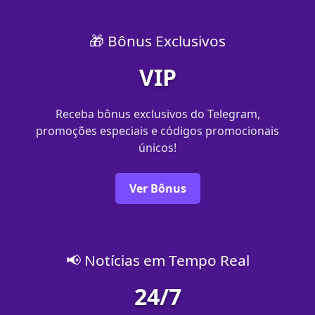
🎁 Bônus Exclusivos
VIP
Receba bônus exclusivos do Telegram,
promoções especiais e códigos promocionais
únicos!
Ver Bônus
📢 Notícias em Tempo Real
24/7