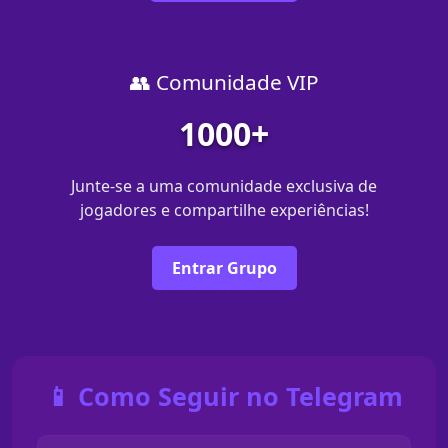
👥 Comunidade VIP
1000+
Junte-se a uma comunidade exclusiva de
jogadores e compartilhe experiências!
Entrar Grupo
📱 Como Seguir no Telegram