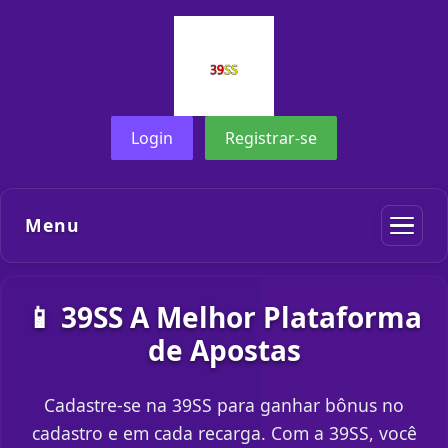
Login
Registrar-se
Menu
📱 39SS A Melhor Plataforma
de Apostas
Cadastre-se na 39SS para ganhar bônus no
cadastro e em cada recarga. Com a 39SS, você