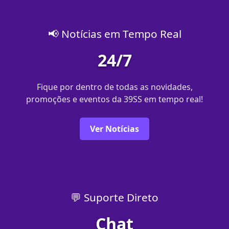
📢 Notícias em Tempo Real
24/7
Fique por dentro de todas as novidades,
promoções e eventos da 39SS em tempo real!
Ver Notícias
💬 Suporte Direto
Chat