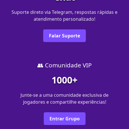
Suporte direto via Telegram, respostas rápidas e
atendimento personalizado!
Falar Suporte
👥 Comunidade VIP
1000+
Junte-se a uma comunidade exclusiva de
jogadores e compartilhe experiências!
Entrar Grupo