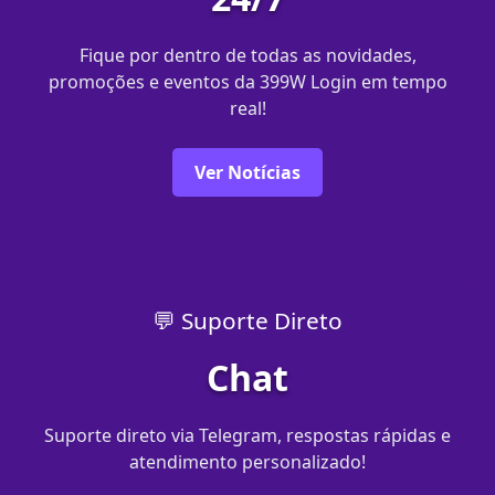
Fique por dentro de todas as novidades,
promoções e eventos da 399W Login em tempo
real!
Ver Notícias
💬 Suporte Direto
Chat
Suporte direto via Telegram, respostas rápidas e
atendimento personalizado!