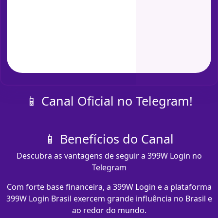
📱 Canal Oficial no Telegram!
📱 Benefícios do Canal
Descubra as vantagens de seguir a 399W Login no
Telegram
Com forte base financeira, a 399W Login e a plataforma
399W Login Brasil exercem grande influência no Brasil e
ao redor do mundo.