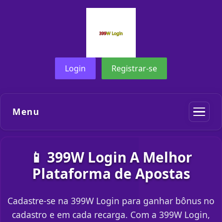
Login
Registrar-se
Menu
📱 399W Login A Melhor
Plataforma de Apostas
Cadastre-se na 399W Login para ganhar bônus no
cadastro e em cada recarga. Com a 399W Login,