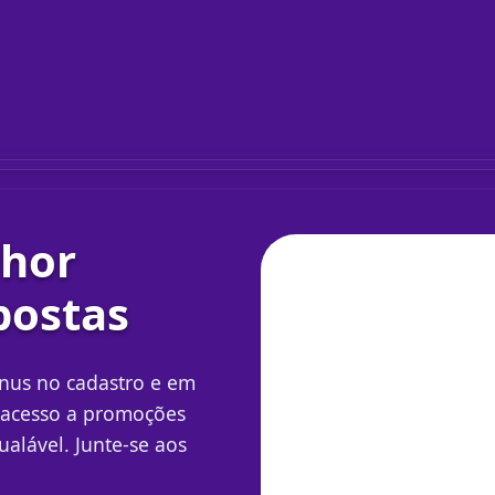
lhor
postas
nus no cadastro e em
 acesso a promoções
ualável. Junte-se aos