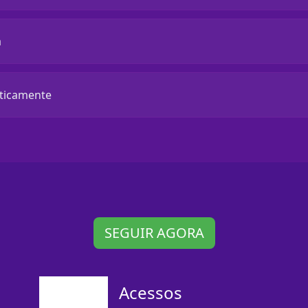
a
aticamente
SEGUIR AGORA
Acessos