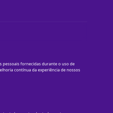
s pessoais fornecidas durante o uso de
elhoria contínua da experiência de nossos