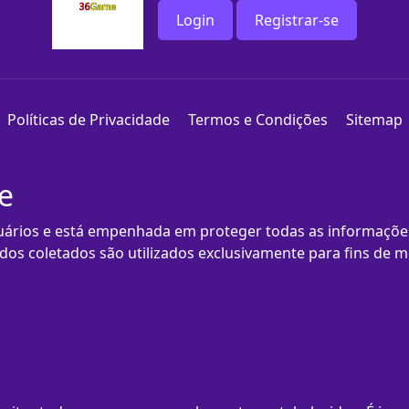
Login
Registrar-se
Políticas de Privacidade
Termos e Condições
Sitemap
de
suários e está empenhada em proteger todas as informaçõe
os coletados são utilizados exclusivamente para fins de m