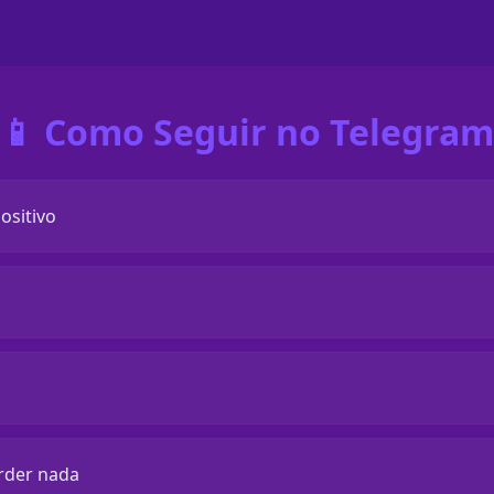
📱 Como Seguir no Telegram
ositivo
erder nada