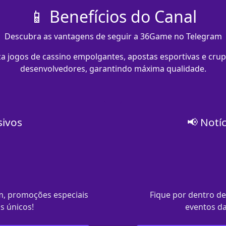
📱 Benefícios do Canal
Descubra as vantagens de seguir a 36Game no Telegram
a jogos de cassino empolgantes, apostas esportivas e crup
desenvolvedores, garantindo máxima qualidade.
sivos
📢 Notí
m, promoções especiais
Fique por dentro d
s únicos!
eventos d