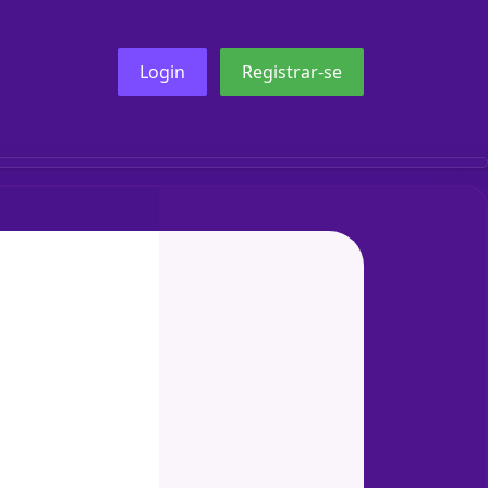
Login
Registrar-se