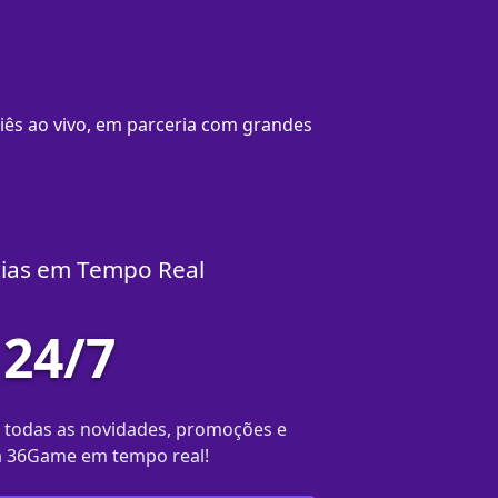
iês ao vivo, em parceria com grandes
cias em Tempo Real
24/7
e todas as novidades, promoções e
a 36Game em tempo real!