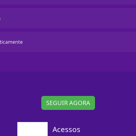
a
aticamente
SEGUIR AGORA
Acessos