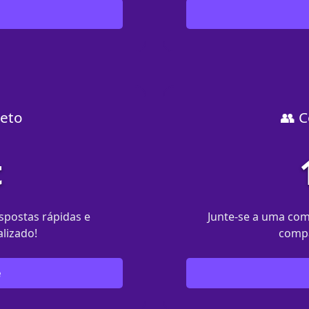
reto
👥 
t
espostas rápidas e
Junte-se a uma com
lizado!
compa
e