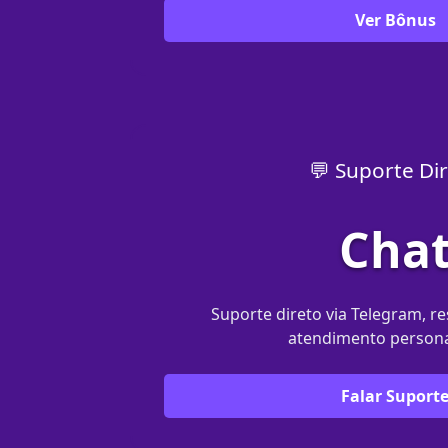
Ver Bônus
💬 Suporte Di
Cha
Suporte direto via Telegram, r
atendimento persona
Falar Suport