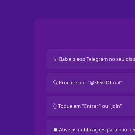
📱 Baixe o app Telegram no seu disp
🔍 Procure por "@365GOficial"
👆 Toque em "Entrar" ou "Join"
🔔 Ative as notificações para não p