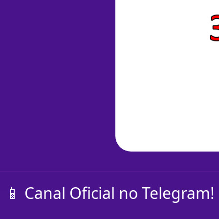
📱 Canal Oficial no Telegram!