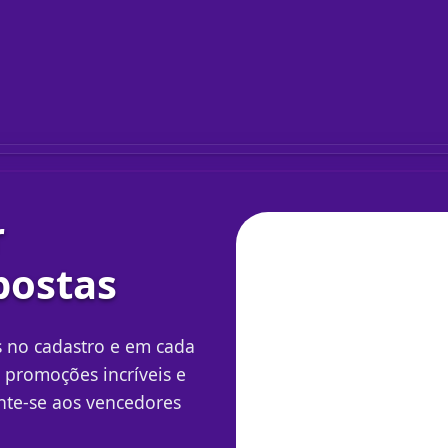
r
postas
 no cadastro e em cada
 promoções incríveis e
unte-se aos vencedores