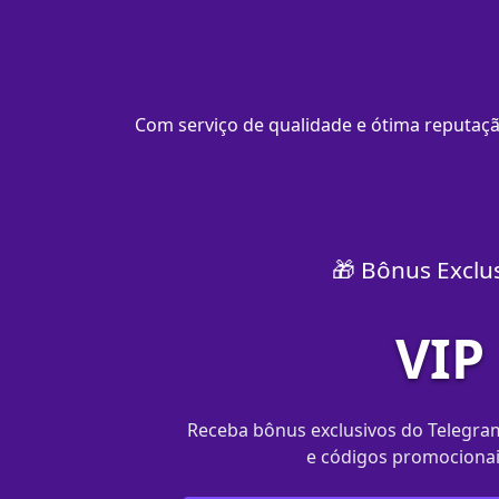
Com serviço de qualidade e ótima reputaçã
🎁 Bônus Exclu
VIP
Receba bônus exclusivos do Telegra
e códigos promocionai