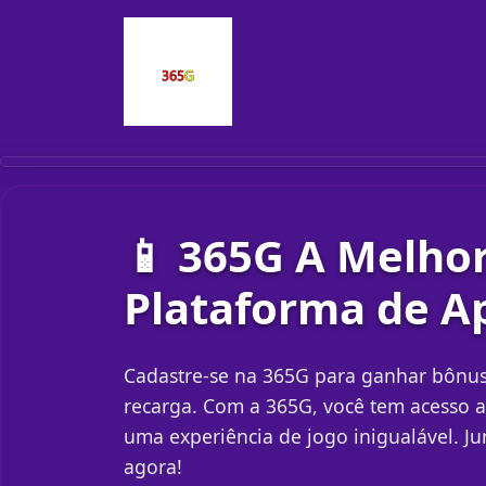
📱 365G A Melho
Plataforma de A
Cadastre-se na 365G para ganhar bônus
recarga. Com a 365G, você tem acesso a
uma experiência de jogo inigualável. J
agora!