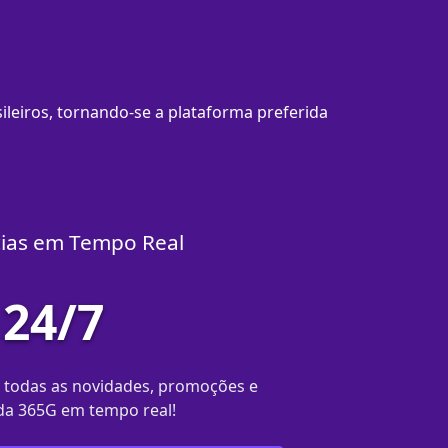
leiros, tornando-se a plataforma preferida
cias em Tempo Real
24/7
e todas as novidades, promoções e
da 365G em tempo real!