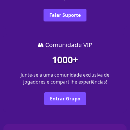
Falar Suporte
👥 Comunidade VIP
1000+
Junte-se a uma comunidade exclusiva de
jogadores e compartilhe experiências!
Entrar Grupo