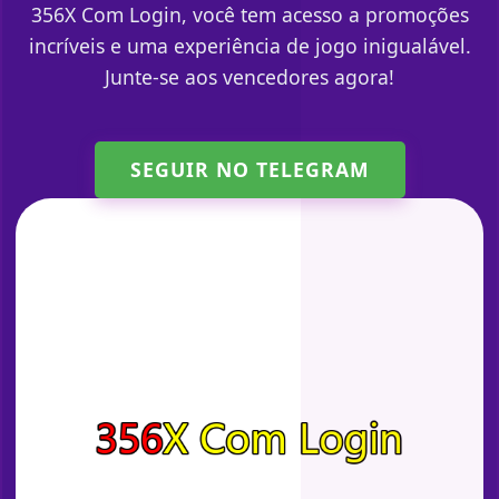
356X Com Login, você tem acesso a promoções
incríveis e uma experiência de jogo inigualável.
Junte-se aos vencedores agora!
SEGUIR NO TELEGRAM