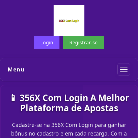
Login
Registrar-se
Menu
📱 356X Com Login A Melhor
Plataforma de Apostas
Cadastre-se na 356X Com Login para ganhar
bônus no cadastro e em cada recarga. Com a