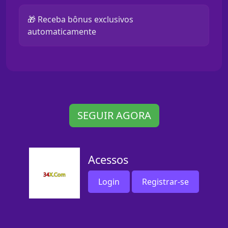
🎁 Receba bônus exclusivos
automaticamente
SEGUIR AGORA
Acessos
Login
Registrar-se