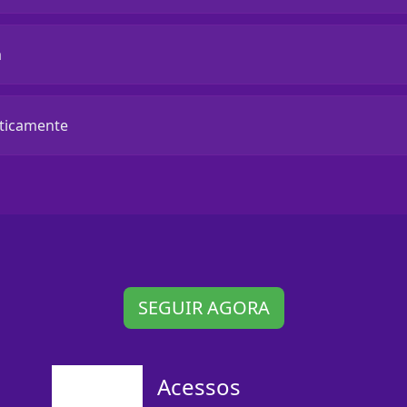
a
aticamente
SEGUIR AGORA
Acessos