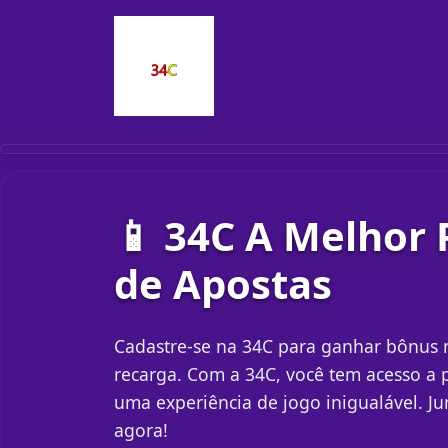
📱 34C A Melhor
de Apostas
Cadastre-se na 34C para ganhar bônus 
recarga. Com a 34C, você tem acesso a 
uma experiência de jogo inigualável. J
agora!