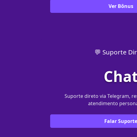
Ver Bônus
💬 Suporte Di
Cha
Suporte direto via Telegram, r
atendimento persona
Falar Suport