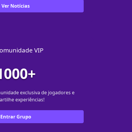
Ver Notícias
Comunidade VIP
1000+
unidade exclusiva de jogadores e
rtilhe experiências!
Entrar Grupo