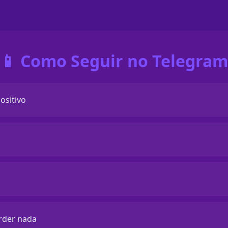
📱 Como Seguir no Telegram
ositivo
erder nada