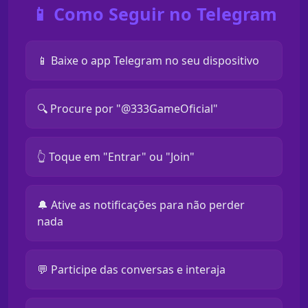
📱 Como Seguir no Telegram
📱 Baixe o app Telegram no seu dispositivo
🔍 Procure por "@333GameOficial"
👆 Toque em "Entrar" ou "Join"
🔔 Ative as notificações para não perder
nada
💬 Participe das conversas e interaja