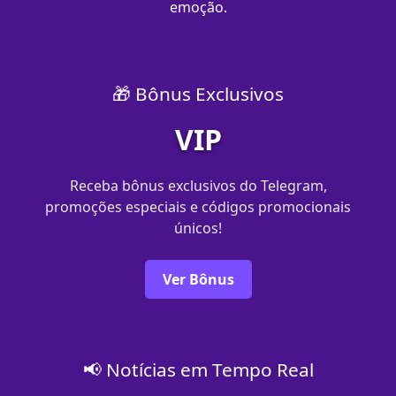
emoção.
🎁 Bônus Exclusivos
VIP
Receba bônus exclusivos do Telegram,
promoções especiais e códigos promocionais
únicos!
Ver Bônus
📢 Notícias em Tempo Real