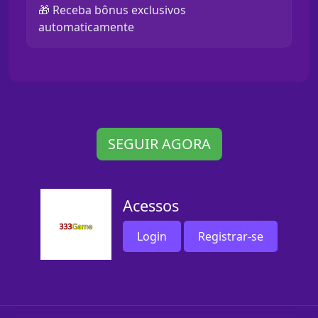
🎁 Receba bônus exclusivos
automaticamente
SEGUIR AGORA
Acessos
Login
Registrar-se