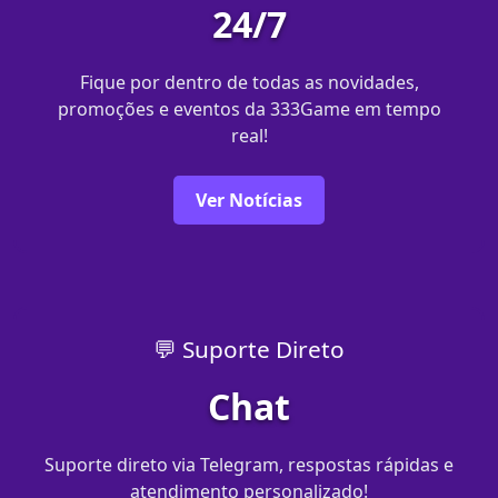
24/7
Fique por dentro de todas as novidades,
promoções e eventos da 333Game em tempo
real!
Ver Notícias
💬 Suporte Direto
Chat
Suporte direto via Telegram, respostas rápidas e
atendimento personalizado!