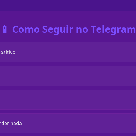
📱 Como Seguir no Telegram
ositivo
erder nada