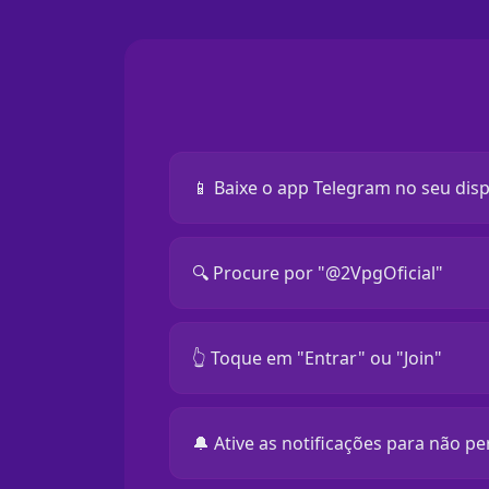
📱 Baixe o app Telegram no seu disp
🔍 Procure por "@2VpgOficial"
👆 Toque em "Entrar" ou "Join"
🔔 Ative as notificações para não p