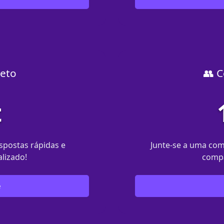
reto
👥 
t
espostas rápidas e
Junte-se a uma com
lizado!
compa
e