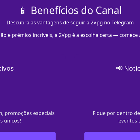
📱 Benefícios do Canal
Descubra as vantagens de seguir a 2Vpg no Telegram
ão e prêmios incríveis, a 2Vpg é a escolha certa — comece 
sivos
📢 Notí
m, promoções especiais
Fique por dentro d
s únicos!
eventos 