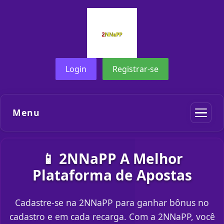
Login
Registrar-se
Menu
📱 2NNaPP A Melhor
Plataforma de Apostas
Cadastre-se na 2NNaPP para ganhar bônus no
cadastro e em cada recarga. Com a 2NNaPP, você