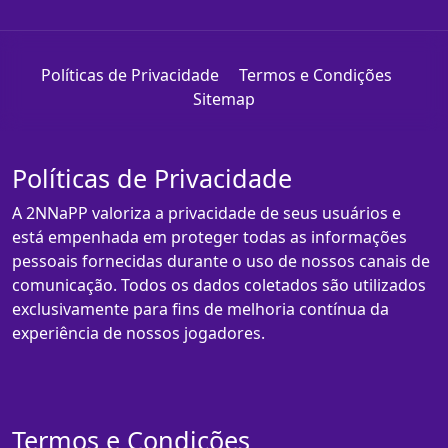
Políticas de Privacidade
Termos e Condições
Sitemap
Políticas de Privacidade
A 2NNaPP valoriza a privacidade de seus usuários e
está empenhada em proteger todas as informações
pessoais fornecidas durante o uso de nossos canais de
comunicação. Todos os dados coletados são utilizados
exclusivamente para fins de melhoria contínua da
experiência de nossos jogadores.
Termos e Condições