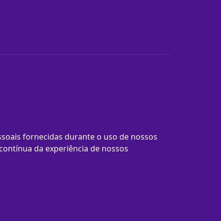
ssoais fornecidas durante o uso de nossos
 contínua da experiência de nossos