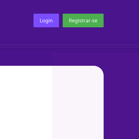
Login
Registrar-se