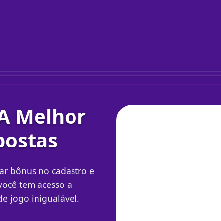
 A Melhor
postas
ar bônus no cadastro e
você tem acesso a
e jogo inigualável.