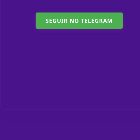
SEGUIR NO TELEGRAM