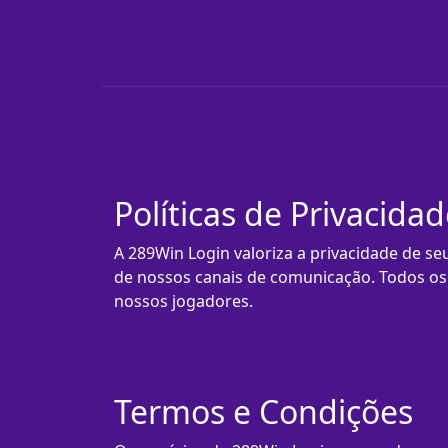
Políticas de Privacida
A 289Win Login valoriza a privacidade de s
de nossos canais de comunicação. Todos os 
nossos jogadores.
Termos e Condições