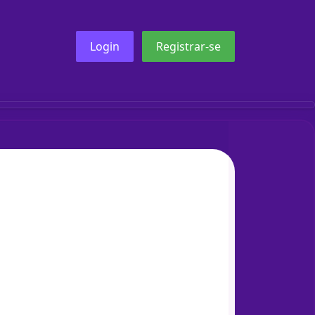
Login
Registrar-se