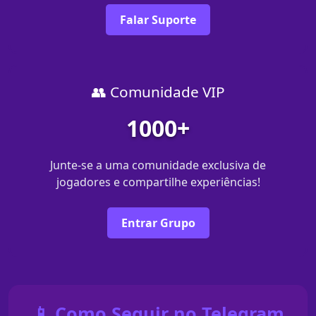
Falar Suporte
👥 Comunidade VIP
1000+
Junte-se a uma comunidade exclusiva de
jogadores e compartilhe experiências!
Entrar Grupo
📱 Como Seguir no Telegram