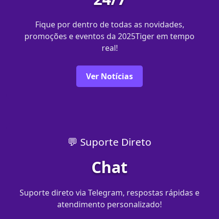
Fique por dentro de todas as novidades,
promoções e eventos da 2025Tiger em tempo
real!
Ver Notícias
💬 Suporte Direto
Chat
Suporte direto via Telegram, respostas rápidas e
atendimento personalizado!