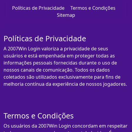
Políticas de Privacidade
Termos e Condições
Sitemap
Políticas de Privacidade
A 2007Win Login valoriza a privacidade de seus
usuários e está empenhada em proteger todas as
informações pessoais fornecidas durante o uso de
nossos canais de comunicação. Todos os dados
coletados são utilizados exclusivamente para fins de
melhoria contínua da experiência de nossos jogadores.
Termos e Condições
Os usuários da 2007Win Login concordam em respeitar