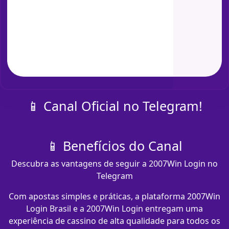
📱 Canal Oficial no Telegram!
📱 Benefícios do Canal
Descubra as vantagens de seguir a 2007Win Login no
Telegram
Com apostas simples e práticas, a plataforma 2007Win
Login Brasil e a 2007Win Login entregam uma
experiência de cassino de alta qualidade para todos os