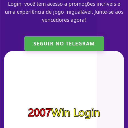
Login, você tem acesso a promoções incríveis e
uma experiência de jogo inigualável. Junte-se aos
vencedores agora!
SEGUIR NO TELEGRAM