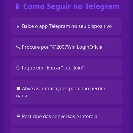
📱 Como Seguir no Telegram
📱 Baixe o app Telegram no seu dispositivo
🔍 Procure por "@2007Win LoginOficial"
👆 Toque em "Entrar" ou "Join"
🔔 Ative as notificações para não perder
nada
💬 Participe das conversas e interaja