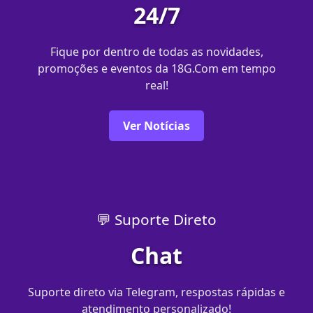
24/7
Fique por dentro de todas as novidades,
promoções e eventos da 18G.Com em tempo
real!
Ver Notícias
💬 Suporte Direto
Chat
Suporte direto via Telegram, respostas rápidas e
atendimento personalizado!