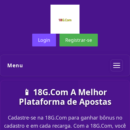
Login
Registrar-se
Menu
📱 18G.Com A Melhor
Plataforma de Apostas
Cadastre-se na 18G.Com para ganhar bônus no
cadastro e em cada recarga. Com a 18G.Com, você