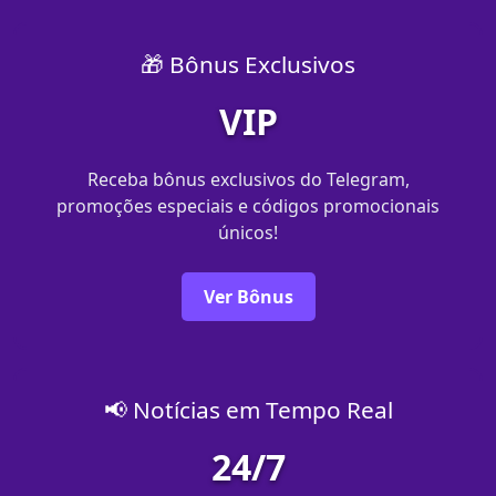
🎁 Bônus Exclusivos
VIP
Receba bônus exclusivos do Telegram,
promoções especiais e códigos promocionais
únicos!
Ver Bônus
📢 Notícias em Tempo Real
24/7