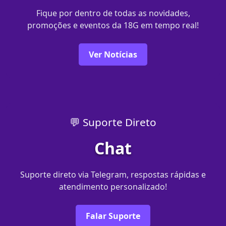
Fique por dentro de todas as novidades,
promoções e eventos da 18G em tempo real!
Ver Notícias
💬 Suporte Direto
Chat
Suporte direto via Telegram, respostas rápidas e
atendimento personalizado!
Falar Suporte