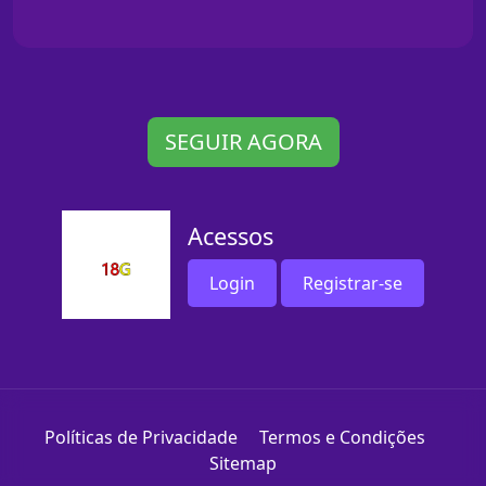
SEGUIR AGORA
Acessos
Login
Registrar-se
Políticas de Privacidade
Termos e Condições
Sitemap