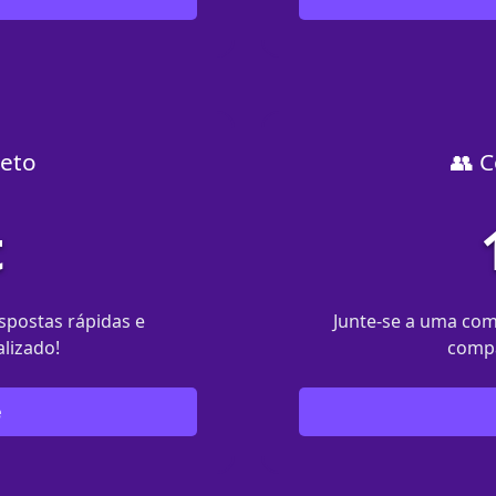
reto
👥 
t
espostas rápidas e
Junte-se a uma com
lizado!
compa
e