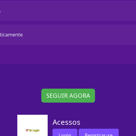
a
aticamente
SEGUIR AGORA
Acessos
Login
Registrar-se