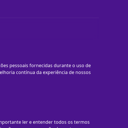
ções pessoais fornecidas durante o uso de
elhoria contínua da experiência de nossos
mportante ler e entender todos os termos