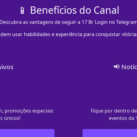
📱 Benefícios do Canal
Descubra as vantagens de seguir a 17 Br Login no Telegra
dem usar habilidades e experiência para conquistar vitórias 
sivos
📢 Notí
m, promoções especiais
Fique por dentro d
s únicos!
eventos da 