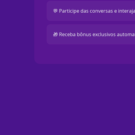
💬 Participe das conversas e interaj
🎁 Receba bônus exclusivos autom