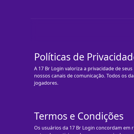
Políticas de Privacida
A 17 Br Login valoriza a privacidade de se
nossos canais de comunicação. Todos os dad
jogadores.
Termos e Condições
Os usuários da 17 Br Login concordam em re