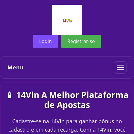
Login
Registrar-se
Menu
📱 14Vin A Melhor Plataforma
de Apostas
Cadastre-se na 14Vin para ganhar bônus no
cadastro e em cada recarga. Com a 14Vin, você