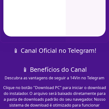
📱 Canal Oficial no Telegram!
📱 Benefícios do Canal
Descubra as vantagens de seguir a 14Vin no Telegram
Clique no botão "Download PC" para iniciar o download
do instalador. O arquivo será baixado diretamente para
a pasta de downloads padrão do seu navegador. Nosso
sistema de download é otimizado para funcionar