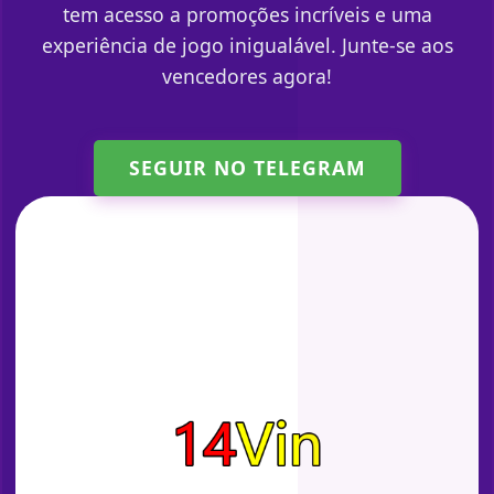
tem acesso a promoções incríveis e uma
experiência de jogo inigualável. Junte-se aos
vencedores agora!
SEGUIR NO TELEGRAM