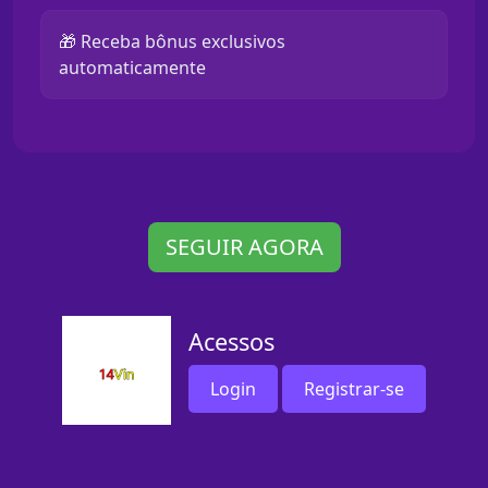
🎁 Receba bônus exclusivos
automaticamente
SEGUIR AGORA
Acessos
Login
Registrar-se