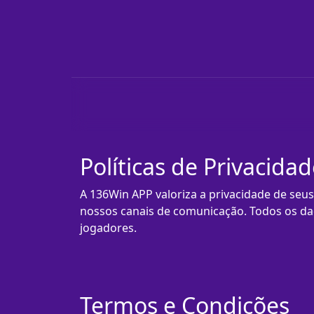
Políticas de Privacida
A 136Win APP valoriza a privacidade de seu
nossos canais de comunicação. Todos os dad
jogadores.
Termos e Condições