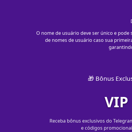
O nome de usuário deve ser único e pode 
de nomes de usuário caso sua primeira 
garantind
🎁 Bônus Exclu
VIP
Receba bônus exclusivos do Telegra
e códigos promocionai