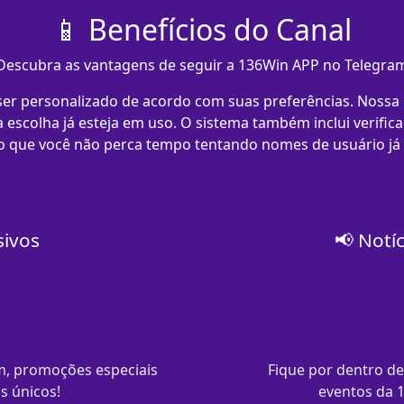
📱 Benefícios do Canal
Descubra as vantagens de seguir a 136Win APP no Telegra
ser personalizado de acordo com suas preferências. Nossa
escolha já esteja em uso. O sistema também inclui verific
o que você não perca tempo tentando nomes de usuário já
sivos
📢 Notí
m, promoções especiais
Fique por dentro d
s únicos!
eventos da 