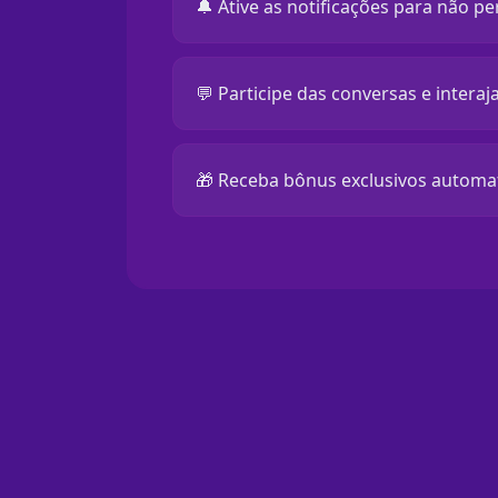
🔔 Ative as notificações para não p
💬 Participe das conversas e interaj
🎁 Receba bônus exclusivos autom