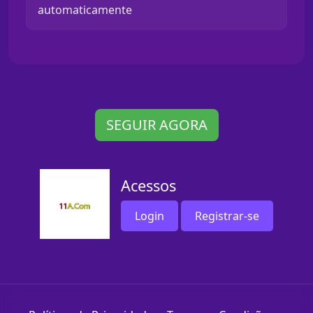
automaticamente
SEGUIR AGORA
Acessos
Login
Registrar-se