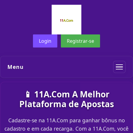
Login
Registrar-se
Menu
📱 11A.Com A Melhor
Plataforma de Apostas
Cadastre-se na 11A.Com para ganhar bônus no
cadastro e em cada recarga. Com a 11A.Com, você