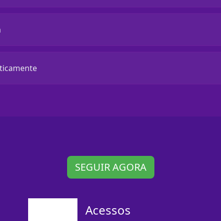
a
aticamente
SEGUIR AGORA
Acessos