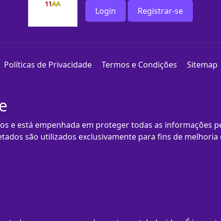
Login
Registrar-se
Políticas de Privacidade
Termos e Condições
Sitemap
de
rios e está empenhada em proteger todas as informações p
tados são utilizados exclusivamente para fins de melhoria