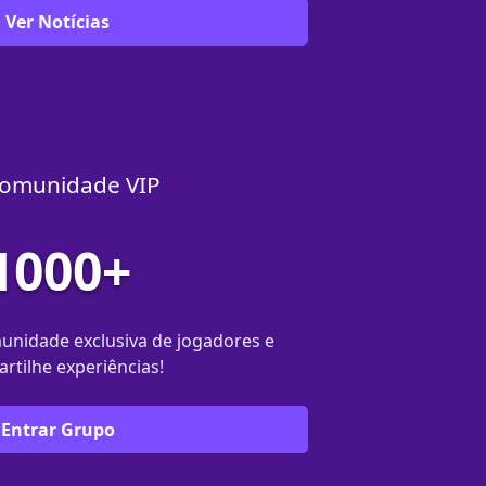
Ver Notícias
Comunidade VIP
1000+
unidade exclusiva de jogadores e
rtilhe experiências!
Entrar Grupo