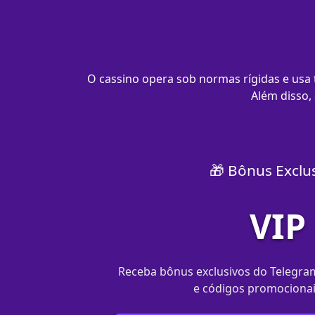
O cassino opera sob normas rígidas e usa 
Além disso,
🎁 Bônus Exclu
VIP
Receba bônus exclusivos do Telegra
e códigos promocionai