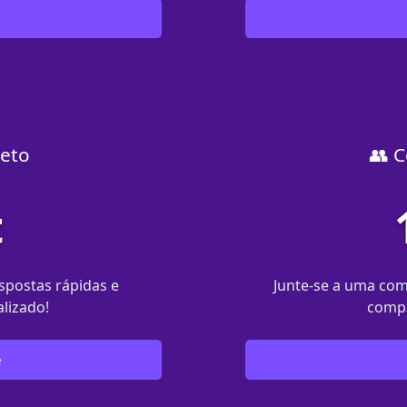
reto
👥 
t
espostas rápidas e
Junte-se a uma com
lizado!
compa
e