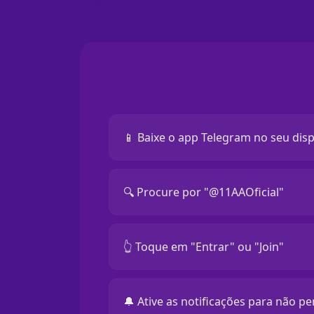
📱 Baixe o app Telegram no seu disp
🔍 Procure por "@11AAOficial"
👆 Toque em "Entrar" ou "Join"
🔔 Ative as notificações para não p