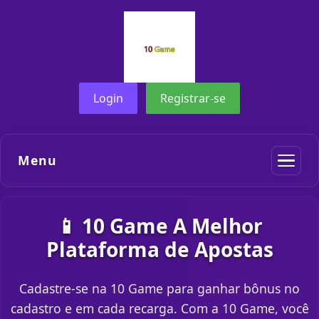
Login
Registrar-se
Menu
📱 10 Game A Melhor
Plataforma de Apostas
Cadastre-se na 10 Game para ganhar bônus no
cadastro e em cada recarga. Com a 10 Game, você