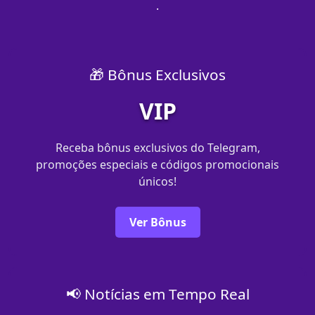
.
🎁 Bônus Exclusivos
VIP
Receba bônus exclusivos do Telegram,
promoções especiais e códigos promocionais
únicos!
Ver Bônus
📢 Notícias em Tempo Real