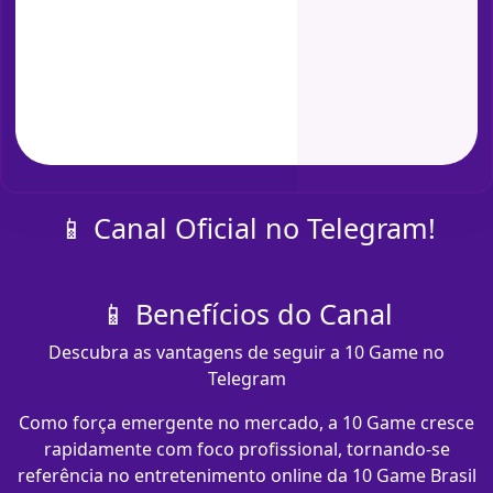
📱 Canal Oficial no Telegram!
📱 Benefícios do Canal
Descubra as vantagens de seguir a 10 Game no
Telegram
Como força emergente no mercado, a 10 Game cresce
rapidamente com foco profissional, tornando-se
referência no entretenimento online da 10 Game Brasil