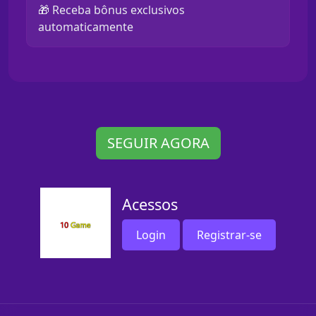
🎁 Receba bônus exclusivos
automaticamente
SEGUIR AGORA
Acessos
Login
Registrar-se