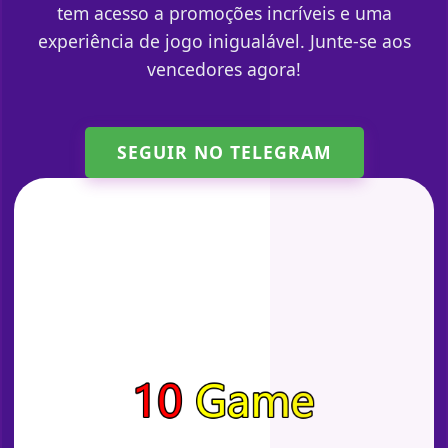
tem acesso a promoções incríveis e uma
experiência de jogo inigualável. Junte-se aos
vencedores agora!
SEGUIR NO TELEGRAM