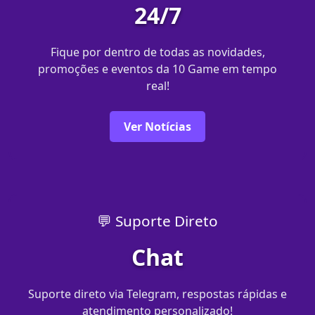
24/7
Fique por dentro de todas as novidades,
promoções e eventos da 10 Game em tempo
real!
Ver Notícias
💬 Suporte Direto
Chat
Suporte direto via Telegram, respostas rápidas e
atendimento personalizado!