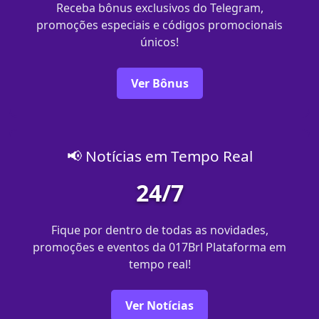
Receba bônus exclusivos do Telegram,
promoções especiais e códigos promocionais
únicos!
Ver Bônus
📢 Notícias em Tempo Real
24/7
Fique por dentro de todas as novidades,
promoções e eventos da 017Brl Plataforma em
tempo real!
Ver Notícias