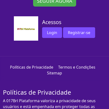
SEGUIR AGORA
Acessos
Login
Registrar-se
Políticas de Privacidade
Termos e Condições
Sitemap
Políticas de Privacidade
A 017Brl Plataforma valoriza a privacidade de seus
usuários e está empenhada em proteger todas as