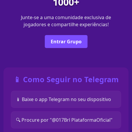
1000+
Junte-se a uma comunidade exclusiva de
jogadores e compartilhe experiências!
Entrar Grupo
📱 Como Seguir no Telegram
📱 Baixe o app Telegram no seu dispositivo
🔍 Procure por "@017Brl PlataformaOficial"