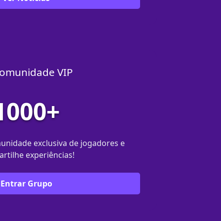
Comunidade VIP
1000+
unidade exclusiva de jogadores e
rtilhe experiências!
Entrar Grupo