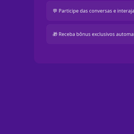
💬 Participe das conversas e interaj
🎁 Receba bônus exclusivos autom