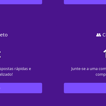
reto
👥 
t
espostas rápidas e
Junte-se a uma com
lizado!
compa
e