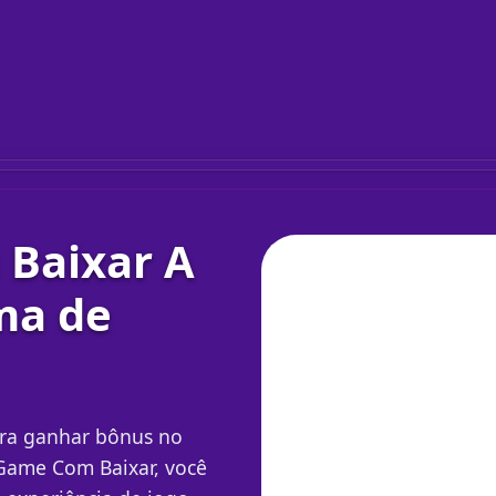
Baixar A
ma de
ra ganhar bônus no
Game Com Baixar, você